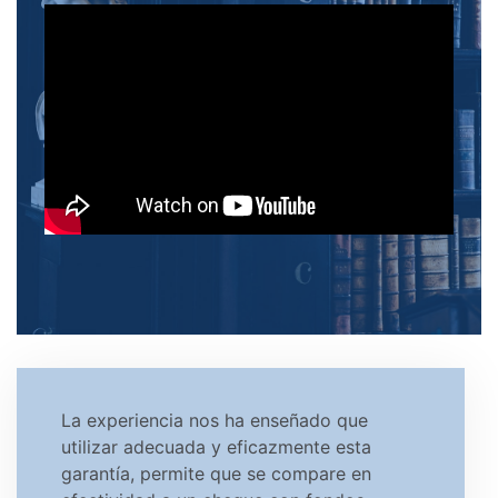
La experiencia nos ha enseñado que
utilizar adecuada y eficazmente esta
garantía, permite que se compare en