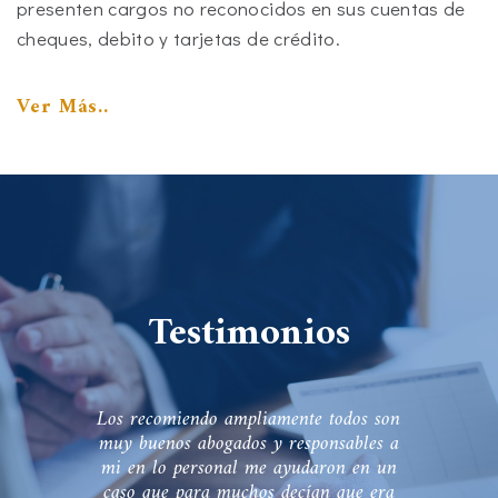
presenten cargos no reconocidos en sus cuentas de
cheques, debito y tarjetas de crédito.
Ver Más..
Testimonios
s son
Excelente servicio, donde brindaron
les a
total apoyo y resolvieron
as
en un
satisfactoriamente nuestro problema.
a 
e era
Excelentes profesionales y personas.
m